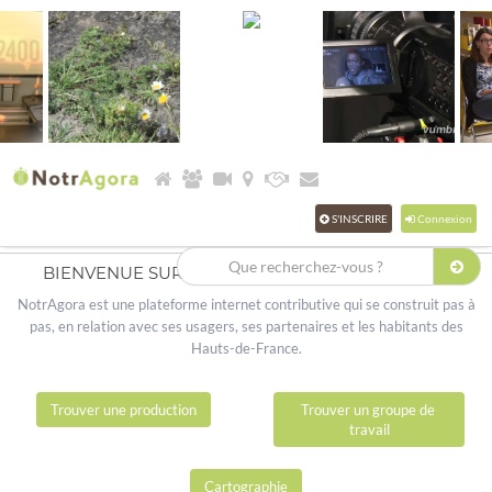
S'INSCRIRE
Connexion
BIENVENUE SUR LA PLATEFORME NOTRAGORA
NotrAgora est une plateforme internet contributive qui se construit pas à
pas, en relation avec ses usagers, ses partenaires et les habitants des
Hauts-de-France.
Trouver une production
Trouver un groupe de 
travail
Cartographie