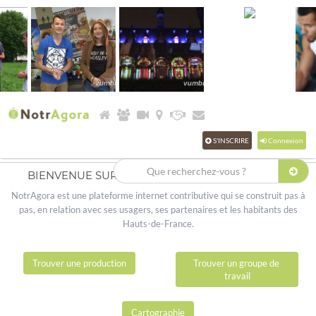
S'INSCRIRE
Connexion
BIENVENUE SUR LA PLATEFORME NOTRAGORA
NotrAgora est une plateforme internet contributive qui se construit pas à
pas, en relation avec ses usagers, ses partenaires et les habitants des
Hauts-de-France.
Trouver une production
Trouver un groupe de 
travail
Cartographie